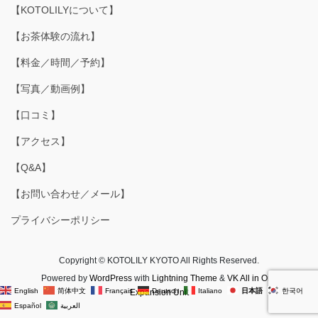
【KOTOLILYについて】
【お茶体験の流れ】
【料金／時間／予約】
【写真／動画例】
【口コミ】
【アクセス】
【Q&A】
【お問い合わせ／メール】
プライバシーポリシー
Copyright © KOTOLILY KYOTO All Rights Reserved.
Powered by
WordPress
with
Lightning Theme
&
VK All in One
English
简体中文
Français
Deutsch
Italiano
日本語
한국어
Expansion Unit
Español
العربية